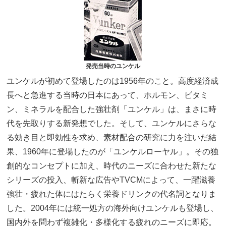
発売当時のユンケル
ユンケルが初めて登場したのは1956年のこと。高度経済成
長へと急進する当時の日本にあって、ホルモン、ビタミ
ン、ミネラルを配合した強壮剤「ユンケル」は、まさに時
代を先取りする新発想でした。そして、ユンケルにさらな
る効き目と即効性を求め、素材配合の研究に力を注いだ結
果、1960年に登場したのが「ユンケルローヤル」。その独
創的なコンセプトに加え、時代のニーズに合わせた新たな
シリーズの投入、斬新な広告やTVCMによって、一躍滋養
強壮・疲れた体にはたらく栄養ドリンクの代名詞となりま
した。2004年には統一処方の海外向けユンケルも登場し、
国内外を問わず複雑化・多様化する疲れのニーズに即応。