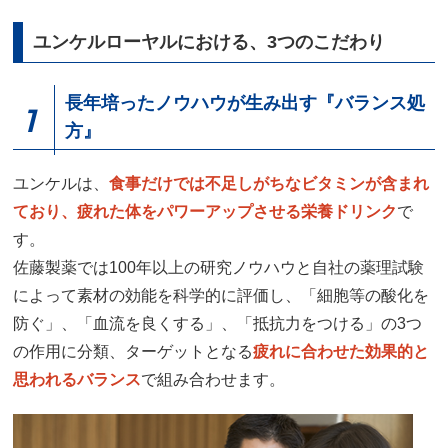
ユンケルローヤルにおける、3つのこだわり
長年培ったノウハウが生み出す『バランス処
1
方』
ユンケルは、
食事だけでは不足しがちなビタミンが含まれ
ており、疲れた体をパワーアップさせる栄養ドリンク
で
す。
佐藤製薬では100年以上の研究ノウハウと自社の薬理試験
によって素材の効能を科学的に評価し、「細胞等の酸化を
防ぐ」、「血流を良くする」、「抵抗力をつける」の3つ
の作用に分類、ターゲットとなる
疲れに合わせた効果的と
思われるバランス
で組み合わせます。