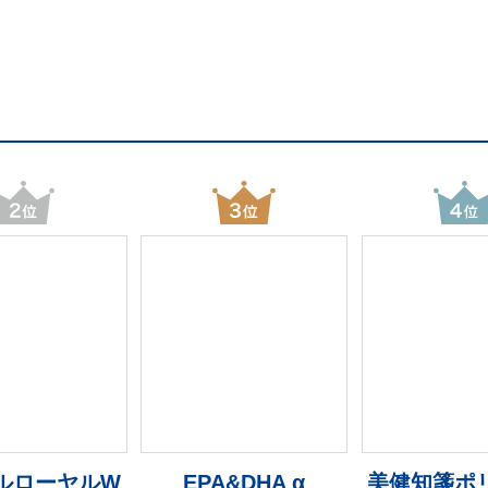
ルローヤルW
EPA&DHA α
美健知箋ポ