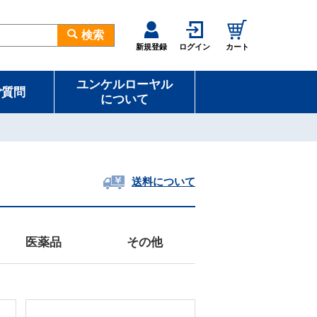
検索
新規登録
ログイン
カート
ユンケルローヤル
ご質問
について
送料について
医薬品
その他