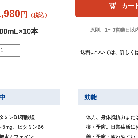
カー
1,980
円
（税込）
100mL×10本
原則、1〜3営業日以
送料については、詳しく
）中
効能
ビタミンB1硝酸塩
体力、身体抵抗力また
 5mg、ビタミンB6
復・予防。日常生活に
、無水カフェイン
善・予防：疲れやすい