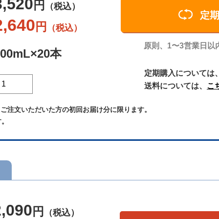
3,520
円
（税込）
定
2,640
円
（税込）
原則、1〜3営業日以
100mL×20本
定期購入については
送料については、
こ
てご注文いただいた方の初回お届け分に限ります。
す。
2,090
円
（税込）