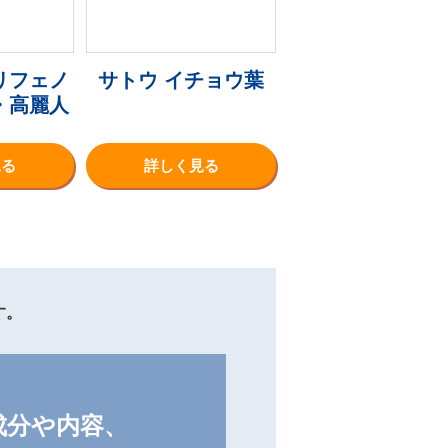
リフェノ
サトウ イチョウ葉
・高麗人
見る
詳しく見る
す。
成分や内容、