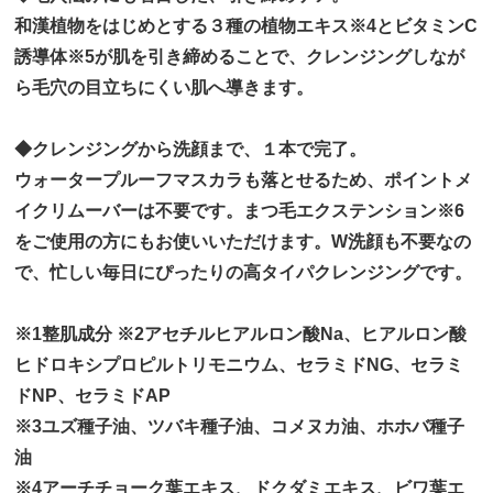
和漢植物をはじめとする３種の植物エキス※4とビタミンC
誘導体※5が肌を引き締めることで、クレンジングしなが
ら毛穴の目立ちにくい肌へ導きます。
◆クレンジングから洗顔まで、１本で完了。
ウォータープルーフマスカラも落とせるため、ポイントメ
イクリムーバーは不要です。まつ毛エクステンション※6
をご使用の方にもお使いいただけます。W洗顔も不要なの
で、忙しい毎日にぴったりの高タイパクレンジングです。
※1整肌成分 ※2アセチルヒアルロン酸Na、ヒアルロン酸
ヒドロキシプロピルトリモニウム、セラミドNG、セラミ
ドNP、セラミドAP
※3ユズ種子油、ツバキ種子油、コメヌカ油、ホホバ種子
油
※4アーチチョーク葉エキス、ドクダミエキス、ビワ葉エ