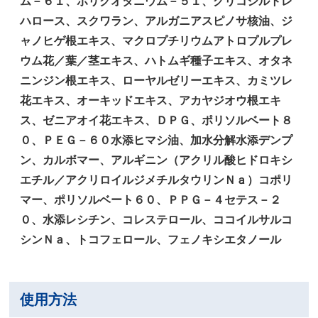
ム－６１、ポリクオタニウム－５１、グリコシルトレ
ハロース、スクワラン、アルガニアスピノサ核油、ジ
ャノヒゲ根エキス、マクロプチリウムアトロプルプレ
ウム花／葉／茎エキス、ハトムギ種子エキス、オタネ
ニンジン根エキス、ローヤルゼリーエキス、カミツレ
花エキス、オーキッドエキス、アカヤジオウ根エキ
ス、ゼニアオイ花エキス、ＤＰＧ、ポリソルベート８
０、ＰＥＧ－６０水添ヒマシ油、加水分解水添デンプ
ン、カルボマー、アルギニン（アクリル酸ヒドロキシ
エチル／アクリロイルジメチルタウリンＮａ）コポリ
マー、ポリソルベート６０、ＰＰＧ－４セテス－２
０、水添レシチン、コレステロール、ココイルサルコ
シンＮａ、トコフェロール、フェノキシエタノール
使用方法