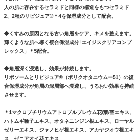
人の肌に存在するセラミドと同様の構造をもつセラミド
2、2種のリピジュア®＊4を保湿成分として配合。
◆くすみの原因となる古い角層をケア、キメを整えます。
輝くような肌へ導く複合保湿成分｢エイジスクリアコンプ
レックス」＊5配合。
◆角層深く浸透し、効果が持続します。
リポソームとリピジュア®（ポリクオタニウムー51）の複
合保湿成分が角層の深層部へ浸透し、うるおい効果を持続
させます。
＊1マクロプチリウムアトロプルプレウム花/葉/茎エキス、
ハトムギ種子エキス、オタネニンジン根エキス、ローヤル
ゼリーエキス、ジャノヒゲ根エキス、アカヤジオウ根エキ
ス、ゼニアオイ花エキス