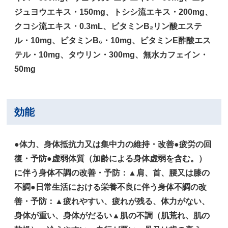
ジュヨウエキス・150mg、トシシ流エキス・200mg、
クコシ流エキス・0.3mL、ビタミンB₂リン酸エステ
ル・10mg、ビタミンB₆・10mg、ビタミンE酢酸エス
テル・10mg、タウリン・300mg、無水カフェイン・
50mg
効能
●体力、身体抵抗力又は集中力の維持・改善●疲労の回
復・予防●虚弱体質（加齢による身体虚弱を含む。）
に伴う身体不調の改善・予防：▲肩、首、腰又は膝の
不調●日常生活における栄養不良に伴う身体不調の改
善・予防：▲疲れやすい、疲れが残る、体力がない、
身体が重い、身体がだるい▲肌の不調（肌荒れ、肌の